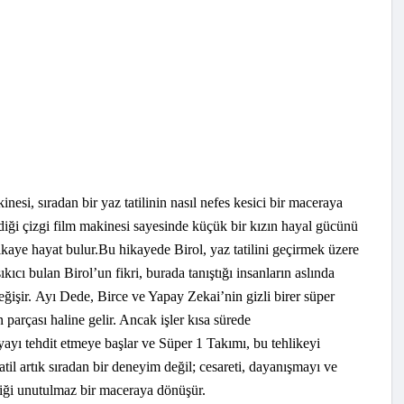
esi, sıradan bir yaz tatilinin nasıl nefes kesici bir maceraya
rdiği çizgi film makinesi sayesinde küçük bir kızın hayal gücünü
ikaye hayat bulur.Bu hikayede Birol, yaz tatilini geçirmek üzere
sıkıcı bulan Birol’un fikri, burada tanıştığı insanların aslında
eğişir. Ayı Dede, Birce ve Yapay Zekai’nin gizli birer süper
arçası haline gelir. Ancak işler kısa sürede
ünyayı tehdit etmeye başlar ve Süper 1 Takımı, bu tehlikeyi
atil artık sıradan bir deneyim değil; cesareti, dayanışmayı ve
ği unutulmaz bir maceraya dönüşür.