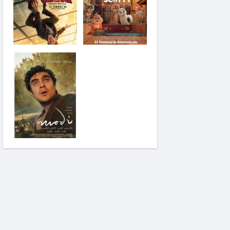
Saplantı
Modi: Deliliğin
Kanadında Üç Gün
Pinokyo: Kanlı
Masal
İzci Takımı:
Şelalenin Peşinde