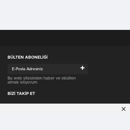
BÜLTEN ABONELİĞİ
+
Bu web sitesinden haber ve ebülten
almak istiyorum
BİZİ TAKİP ET
i bilgi için
Çerez Politikamızı
ziyaret edebilirsiniz.