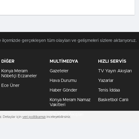
 ilçemizde gerçekleşen tüm olayları ve gelişmeleri sizlere aktarıyoruz.
DİĞER
MULTİMEDYA
HIZLI SERVİS
Konya Meram
Gazeteler
TV Yayın Akışları
Nöbetçi Eczaneler
Hava Durumu
Yazarlar
Ece Üner
Haber Gönder
Tenis İddaa
Konya Meram Namaz
Basketbol Canlı
Vakitleri
TV Yayın Akışları
. Detaylar için
veri politikamızı
inceleyebilirsiniz.
rütülmektedir.
Çerezler ile ilgil