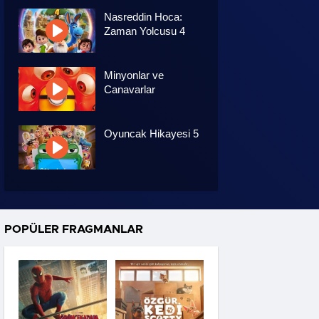
Nasreddin Hoca:
Zaman Yolcusu 4
Minyonlar ve
Canavarlar
Oyuncak Hikayesi 5
Özgür Kedi Scotty
POPÜLER FRAGMANLAR
Moana
Hannas 3