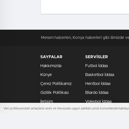
Meram haberleri, Konya haberleri gibi ilimizde ve
SAYFALAR
SERVİSLER
Hakkımızda
Futbol İddaa
Künye
Basketbol İddaa
Çerez Politikamız
Hentbol İddaa
Gizlilik Politikası
Bilardo İddaa
İletişim
Voleybol İddaa
Veri politikasındaki amaçlarla sınırlı ve mevzuata uygun şekilde çerez konumlandırmaktayız
MeramHaber.com, Eratalay Medya tarafından yü