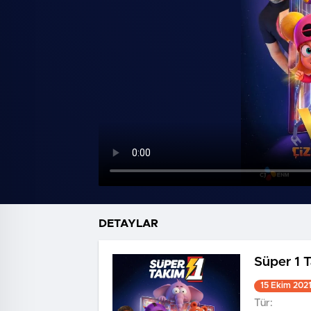
DETAYLAR
Süper 1 
15 Ekim 202
Tür: