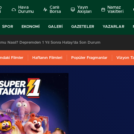
o
Hava
Canlı
Yayın
Namaz
i
Durumu
Borsa
Akışları
Vakitleri
SPOR
EKONOMI
GALERI
GAZETELER
YAZARLAR
umu Nasıl? Depremden 1 Yıl Sonra Hatay’da Son Durum
ndaki Filmler
Haftanın Filmleri
Popüler Fragmanlar
Vizyon T