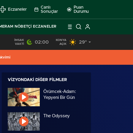
Canlı
Puan
Eczaneler
Sonuçlar
Durumu
MERAM NÖBETÇI ECZANELER
İMSAK
KONYA
02:00
29°
19:39
/
Karatay Belediye Başkanı Kılca, Son 5 Yılda Yapılanları P
VAKTI
AÇIK
akvimi
VIZYONDAKI DIĞER FILMLER
Örümcek-Adam:
Yepyeni Bir Gün
The Odyssey