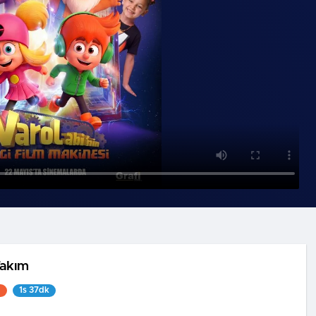
Takım
1
1s 37dk