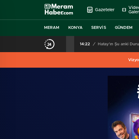
Vide
Gazeteler
Galer
MERAM
KONYA
SERVIS
GÜNDEM
14:22
/
Hatay’ın Şu anki Dur
Vizyo