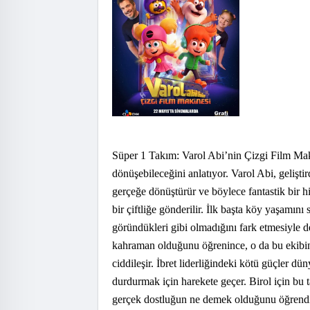
Süper 1 Takım: Varol Abi’nin Çizgi Film Makin
dönüşebileceğini anlatıyor. Varol Abi, gelişti
gerçeğe dönüştürür ve böylece fantastik bir h
bir çiftliğe gönderilir. İlk başta köy yaşamını 
göründükleri gibi olmadığını fark etmesiyle d
kahraman olduğunu öğrenince, o da bu ekibin p
ciddileşir. İbret liderliğindeki kötü güçler d
durdurmak için harekete geçer. Birol için bu t
gerçek dostluğun ne demek olduğunu öğrendi