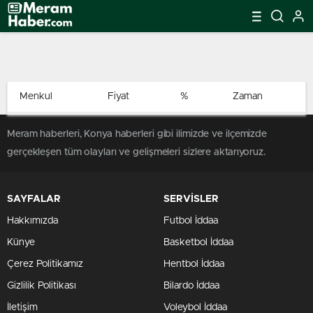
Menkul
Fiyat
%
Zaman
Meram haberleri, Konya haberleri gibi ilimizde ve ilçemizde
gerçekleşen tüm olayları ve gelişmeleri sizlere aktarıyoruz.
SAYFALAR
SERVİSLER
Hakkımızda
Futbol İddaa
Künye
Basketbol İddaa
Çerez Politikamız
Hentbol İddaa
Gizlilik Politikası
Bilardo İddaa
İletişim
Voleybol İddaa