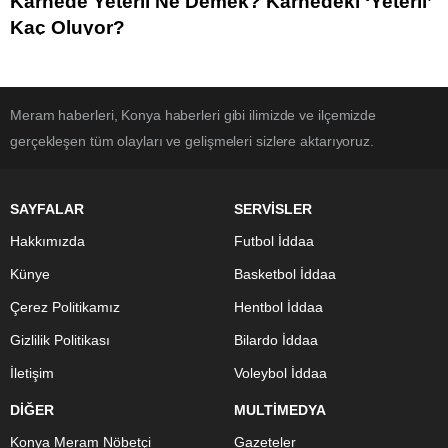
Karnede Yeterli Ne Demek? Karnedeki ‘Yeterli’
Kaç Oluyor?
Meram haberleri, Konya haberleri gibi ilimizde ve ilçemizde
gerçekleşen tüm olayları ve gelişmeleri sizlere aktarıyoruz.
SAYFALAR
SERVİSLER
Hakkımızda
Futbol İddaa
Künye
Basketbol İddaa
Çerez Politikamız
Hentbol İddaa
Gizlilik Politikası
Bilardo İddaa
İletişim
Voleybol İddaa
DİĞER
MULTİMEDYA
Konya Meram Nöbetçi
Gazeteler