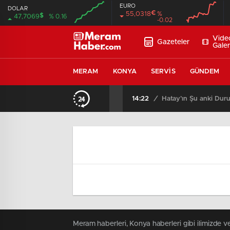
EURO
DOLAR
€
55,0318
%
$
47,7069
% 0.16
-0.02
00:00
00:00
00:00
00:00
Vide
Gazeteler
Galer
MERAM
KONYA
SERVIS
GÜNDEM
14:22
/
Hatay’ın Şu anki Dur
Meram haberleri, Konya haberleri gibi ilimizde ve