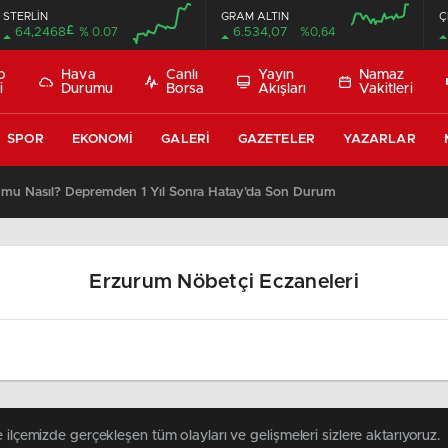
STERLİN
GRAM ALTIN
Ç
£
64,2468
% 0.07
6.534,07
%0,64
00:00
00:00
00:00
00:00
o
Hava
Canlı
Yayın
Namaz
i
Durumu
Borsa
Akışları
Vakitleri
SPOR
EKONOMI
GALERI
GAZETELER
YAZARLAR
umu Nasıl? Depremden 1 Yıl Sonra Hatay’da Son Durum
Erzurum Nöbetçi Eczaneleri
 ilçemizde gerçekleşen tüm olayları ve gelişmeleri sizlere aktarıyoruz.