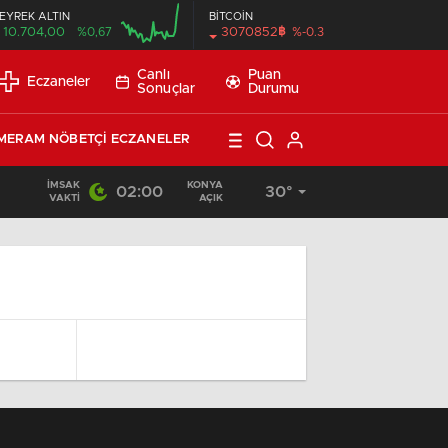
EYREK ALTIN
BİTCOİN
฿
10.704,00
%0,67
3070852
%-0.3
00:00
Canlı
Puan
Eczaneler
Sonuçlar
Durumu
MERAM NÖBETÇI ECZANELER
İMSAK
KONYA
02:00
30°
19:39
/
Karatay Belediye Başkanı Kılca, Son 5 Yılda Yapılanları Paylaşt
VAKTI
AÇIK