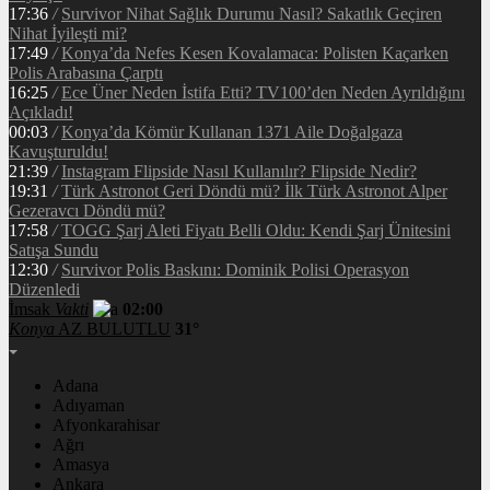
17:36
/
Survivor Nihat Sağlık Durumu Nasıl? Sakatlık Geçiren
Nihat İyileşti mi?
17:49
/
Konya’da Nefes Kesen Kovalamaca: Polisten Kaçarken
Polis Arabasına Çarptı
16:25
/
Ece Üner Neden İstifa Etti? TV100’den Neden Ayrıldığını
Açıkladı!
00:03
/
Konya’da Kömür Kullanan 1371 Aile Doğalgaza
Kavuşturuldu!
21:39
/
Instagram Flipside Nasıl Kullanılır? Flipside Nedir?
19:31
/
Türk Astronot Geri Döndü mü? İlk Türk Astronot Alper
Gezeravcı Döndü mü?
17:58
/
TOGG Şarj Aleti Fiyatı Belli Oldu: Kendi Şarj Ünitesini
Satışa Sundu
12:30
/
Survivor Polis Baskını: Dominik Polisi Operasyon
Düzenledi
İmsak
Vakti
02:00
Konya
AZ BULUTLU
31°
Adana
Adıyaman
Afyonkarahisar
Ağrı
Amasya
Ankara