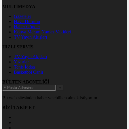
MULTİMEDYA
Gazeteler
Hava Durumu
Haber Gönder
Konya Meram Namaz Vakitleri
TV Yayın Akışları
HIZLI SERVİS
TV Yayın Akışları
Yazarlar
Tenis İddaa
Basketbol Canlı
BÜLTEN ABONELİĞİ
+
Bu web sitesinden haber ve ebülten almak istiyorum
BİZİ TAKİP ET