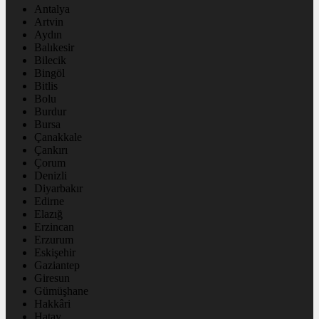
Antalya
Artvin
Aydın
Balıkesir
Bilecik
Bingöl
Bitlis
Bolu
Burdur
Bursa
Çanakkale
Çankırı
Çorum
Denizli
Diyarbakır
Edirne
Elazığ
Erzincan
Erzurum
Eskişehir
Gaziantep
Giresun
Gümüşhane
Hakkâri
Hatay