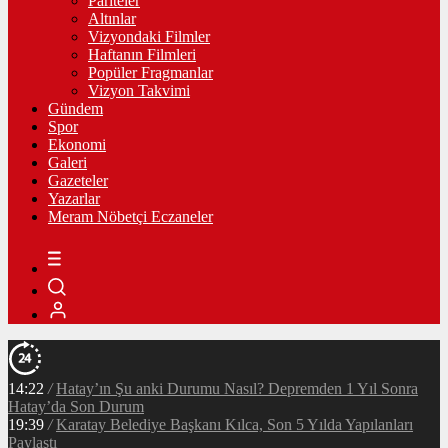
Pariteler
Altınlar
Vizyondaki Filmler
Haftanın Filmleri
Popüler Fragmanlar
Vizyon Takvimi
Gündem
Spor
Ekonomi
Galeri
Gazeteler
Yazarlar
Meram Nöbetçi Eczaneler
14:22
/
Hatay’ın Şu anki Durumu Nasıl? Depremden 1 Yıl Sonra
Hatay’da Son Durum
19:39
/
Karatay Belediye Başkanı Kılca, Son 5 Yılda Yapılanları
Paylaştı