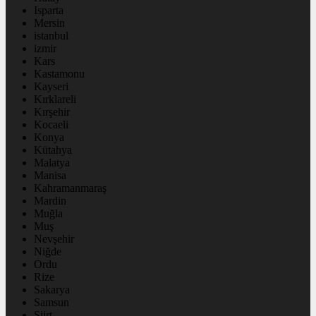
Isparta
Mersin
istanbul
izmir
Kars
Kastamonu
Kayseri
Kırklareli
Kırşehir
Kocaeli
Konya
Kütahya
Malatya
Manisa
Kahramanmaraş
Mardin
Muğla
Muş
Nevşehir
Niğde
Ordu
Rize
Sakarya
Samsun
Siirt