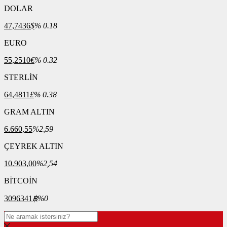
DOLAR
47,7436
$
% 0.18
EURO
55,2510
€
% 0.32
STERLİN
64,4811
£
% 0.38
GRAM ALTIN
6.660,55
%2,59
ÇEYREK ALTIN
10.903,00
%2,54
BİTCOİN
3096341
฿
%0