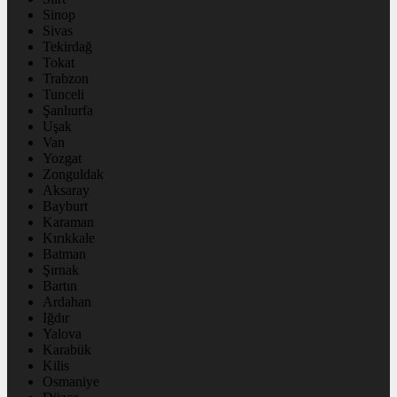
Sinop
Sivas
Tekirdağ
Tokat
Trabzon
Tunceli
Şanlıurfa
Uşak
Van
Yozgat
Zonguldak
Aksaray
Bayburt
Karaman
Kırıkkale
Batman
Şırnak
Bartın
Ardahan
Iğdır
Yalova
Karabük
Kilis
Osmaniye