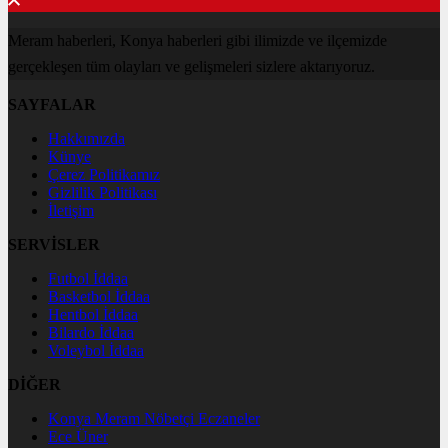
Meram haberleri, Konya haberleri gibi ilimizde ve ilçemizde
gerçekleşen tüm olayları ve gelişmeleri sizlere aktarıyoruz.
SAYFALAR
Hakkımızda
Künye
Çerez Politikamız
Gizlilik Politikası
İletişim
SERVİSLER
Futbol İddaa
Basketbol İddaa
Hentbol İddaa
Bilardo İddaa
Voleybol İddaa
DİĞER
Konya Meram Nöbetçi Eczaneler
Ece Üner