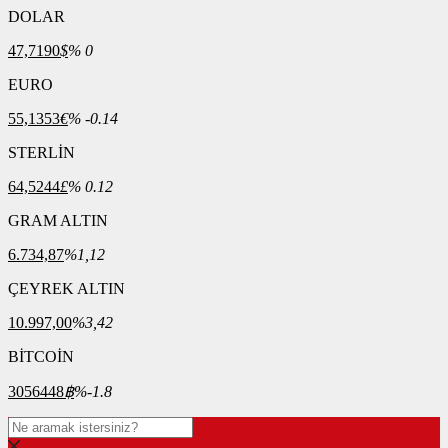
DOLAR
47,7190
$
% 0
EURO
55,1353
€
% -0.14
STERLİN
64,5244
£
% 0.12
GRAM ALTIN
6.734,87
%1,12
ÇEYREK ALTIN
10.997,00
%3,42
BİTCOİN
3056448
฿
%-1.8