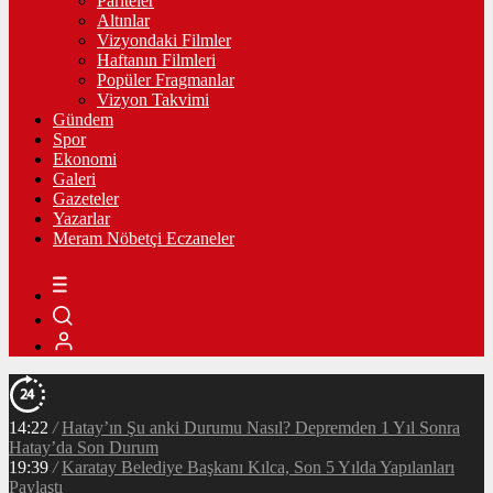
Pariteler
Altınlar
Vizyondaki Filmler
Haftanın Filmleri
Popüler Fragmanlar
Vizyon Takvimi
Gündem
Spor
Ekonomi
Galeri
Gazeteler
Yazarlar
Meram Nöbetçi Eczaneler
14:22
/
Hatay’ın Şu anki Durumu Nasıl? Depremden 1 Yıl Sonra
Hatay’da Son Durum
19:39
/
Karatay Belediye Başkanı Kılca, Son 5 Yılda Yapılanları
Paylaştı