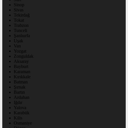
Sinop
Sivas
Tekirdağ
Tokat
Trabzon
Tunceli
Şanlıurfa
Uşak
Van
Yozgat
Zonguldak
Aksaray
Bayburt
Karaman
Kırıkkale
Batman
Şırnak
Bartın
Ardahan
Iğdır
Yalova
Karabük
Kilis
Osmaniye