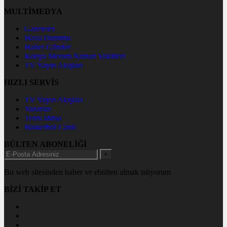
MULTİMEDYA
Gazeteler
Hava Durumu
Haber Gönder
Konya Meram Namaz Vakitleri
TV Yayın Akışları
HIZLI SERVİS
TV Yayın Akışları
Yazarlar
Tenis İddaa
Basketbol Canlı
BÜLTEN ABONELİĞİ
+
Bu web sitesinden haber ve ebülten almak istiyorum
BİZİ TAKİP ET