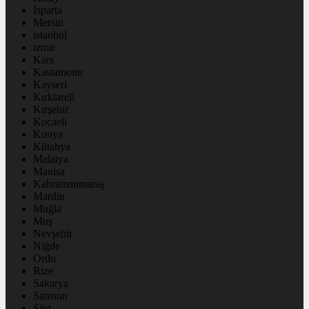
Isparta
Mersin
istanbul
izmir
Kars
Kastamonu
Kayseri
Kırklareli
Kırşehir
Kocaeli
Konya
Kütahya
Malatya
Manisa
Kahramanmaraş
Mardin
Muğla
Muş
Nevşehir
Niğde
Ordu
Rize
Sakarya
Samsun
Siirt