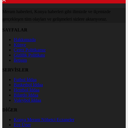
Meram haberleri, Konya haberleri gibi ilimizde ve ilçemizde
gerçekleşen tüm olayları ve gelişmeleri sizlere aktarıyoruz.
SAYFALAR
Hakkımızda
Künye
Çerez Politikamız
Gizlilik Politikası
İletişim
SERVİSLER
Futbol İddaa
Basketbol İddaa
Hentbol İddaa
Bilardo İddaa
Voleybol İddaa
DİĞER
Konya Meram Nöbetçi Eczaneler
Ece Üner