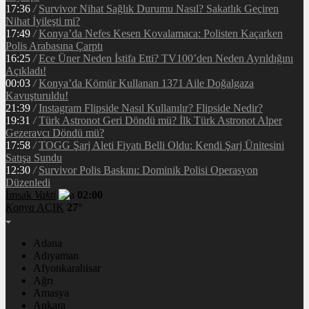
17:36
/
Survivor Nihat Sağlık Durumu Nasıl? Sakatlık Geçiren
Nihat İyileşti mi?
17:49
/
Konya’da Nefes Kesen Kovalamaca: Polisten Kaçarken
Polis Arabasına Çarptı
16:25
/
Ece Üner Neden İstifa Etti? TV100’den Neden Ayrıldığını
Açıkladı!
00:03
/
Konya’da Kömür Kullanan 1371 Aile Doğalgaza
Kavuşturuldu!
21:39
/
Instagram Flipside Nasıl Kullanılır? Flipside Nedir?
19:31
/
Türk Astronot Geri Döndü mü? İlk Türk Astronot Alper
Gezeravcı Döndü mü?
17:58
/
TOGG Şarj Aleti Fiyatı Belli Oldu: Kendi Şarj Ünitesini
Satışa Sundu
12:30
/
Survivor Polis Baskını: Dominik Polisi Operasyon
Düzenledi
İmsak
Vakti
02:00
Konya
AÇIK
27°
Adana
Adıyaman
Afyonkarahisar
Ağrı
Amasya
Ankara