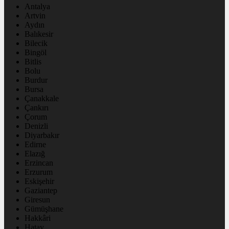
Antalya
Artvin
Aydın
Balıkesir
Bilecik
Bingöl
Bitlis
Bolu
Burdur
Bursa
Çanakkale
Çankırı
Çorum
Denizli
Diyarbakır
Edirne
Elazığ
Erzincan
Erzurum
Eskişehir
Gaziantep
Giresun
Gümüşhane
Hakkâri
Hatay