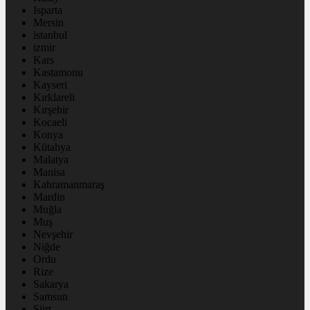
Isparta
Mersin
istanbul
izmir
Kars
Kastamonu
Kayseri
Kırklareli
Kırşehir
Kocaeli
Konya
Kütahya
Malatya
Manisa
Kahramanmaraş
Mardin
Muğla
Muş
Nevşehir
Niğde
Ordu
Rize
Sakarya
Samsun
Siirt