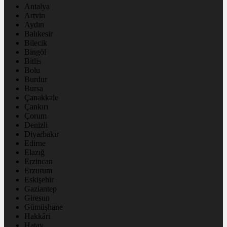
Antalya
Artvin
Aydın
Balıkesir
Bilecik
Bingöl
Bitlis
Bolu
Burdur
Bursa
Çanakkale
Çankırı
Çorum
Denizli
Diyarbakır
Edirne
Elazığ
Erzincan
Erzurum
Eskişehir
Gaziantep
Giresun
Gümüşhane
Hakkâri
Hatay