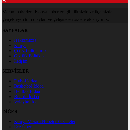
Meram haberleri, Konya haberleri gibi ilimizde ve ilçemizde
gerçekleşen tüm olayları ve gelişmeleri sizlere aktarıyoruz.
SAYFALAR
Hakkımızda
Künye
Çerez Politikamız
Gizlilik Politikası
İletişim
SERVİSLER
Futbol İddaa
Basketbol İddaa
Hentbol İddaa
Bilardo İddaa
Voleybol İddaa
DİĞER
Konya Meram Nöbetçi Eczaneler
Ece Üner