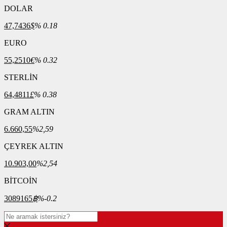
DOLAR
47,7436
$
% 0.18
EURO
55,2510
€
% 0.32
STERLİN
64,4811
£
% 0.38
GRAM ALTIN
6.660,55
%2,59
ÇEYREK ALTIN
10.903,00
%2,54
BİTCOİN
3089165
฿
%-0.2