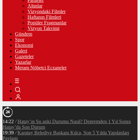
Pariteler
Altınlar
Vizyondaki Filmler
Haftanın Filmleri
Popüler Fragmanlar
Vizyon Takvimi
Gündem
Spor
Ekonomi
Galeri
Gazeteler
Yazarlar
Meram Nöbetçi Eczaneler
14:22
/
Hatay’ın Şu anki Durumu Nasıl? Depremden 1 Yıl Sonra
Hatay’da Son Durum
19:39
/
Karatay Belediye Başkanı Kılca, Son 5 Yılda Yapılanları
Paylaştı