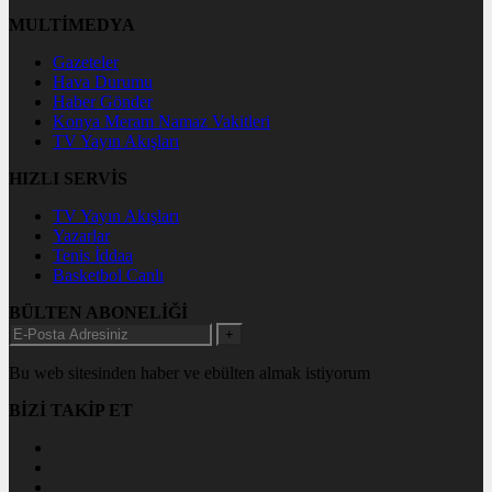
MULTİMEDYA
Gazeteler
Hava Durumu
Haber Gönder
Konya Meram Namaz Vakitleri
TV Yayın Akışları
HIZLI SERVİS
TV Yayın Akışları
Yazarlar
Tenis İddaa
Basketbol Canlı
BÜLTEN ABONELİĞİ
+
Bu web sitesinden haber ve ebülten almak istiyorum
BİZİ TAKİP ET