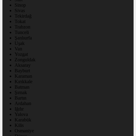
Sinop
Sivas
Tekirdağ
Tokat
Trabzon
Tunceli
Şanlıurfa
Uşak
Van
Yozgat
Zonguldak
Aksaray
Bayburt
Karaman
Kırıkkale
Batman
Şırnak
Bartın
Ardahan
Iğdır
Yalova
Karabük
Kilis
Osmaniye