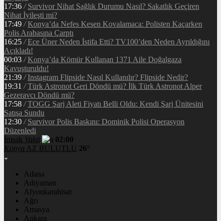
17:36
/
Survivor Nihat Sağlık Durumu Nasıl? Sakatlık Geçiren
Nihat İyileşti mi?
17:49
/
Konya’da Nefes Kesen Kovalamaca: Polisten Kaçarken
Polis Arabasına Çarptı
16:25
/
Ece Üner Neden İstifa Etti? TV100’den Neden Ayrıldığını
Açıkladı!
00:03
/
Konya’da Kömür Kullanan 1371 Aile Doğalgaza
Kavuşturuldu!
21:39
/
Instagram Flipside Nasıl Kullanılır? Flipside Nedir?
19:31
/
Türk Astronot Geri Döndü mü? İlk Türk Astronot Alper
Gezeravcı Döndü mü?
17:58
/
TOGG Şarj Aleti Fiyatı Belli Oldu: Kendi Şarj Ünitesini
Satışa Sundu
12:30
/
Survivor Polis Baskını: Dominik Polisi Operasyon
Düzenledi
İmsak
Vakti
02:00
Konya
AZ BULUTLU
26°
Adana
Adıyaman
Afyonkarahisar
Ağrı
Amasya
Ankara