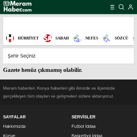
HÜRRİYET
SABAH
NEFES
SÖZCÜ
Gazete henüz çıkmamış olabilir.
Meram haberleri, Konya haberleri gibi ilimizde ve ilçemizde
gerçekleşen tüm olayları ve gelişmeleri sizlere aktarıyoruz.
SAYFALAR
SERVİSLER
Hakkımızda
Futbol İddaa
Künye
Basketbol İddaa