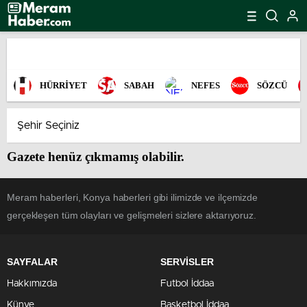
HÜRRİYET
SABAH
NEFES
SÖZCÜ
Gazete henüz çıkmamış olabilir.
Meram haberleri, Konya haberleri gibi ilimizde ve ilçemizde
gerçekleşen tüm olayları ve gelişmeleri sizlere aktarıyoruz.
SAYFALAR
SERVİSLER
Hakkımızda
Futbol İddaa
Künye
Basketbol İddaa