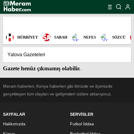
HÜRRİYET
SABAH
NEFES
SÖZCÜ
Gazete henüz çıkmamış olabilir.
Meram haberleri, Konya haberleri gibi ilimizde ve ilçemizde
gerçekleşen tüm olayları ve gelişmeleri sizlere aktarıyoruz.
SAYFALAR
SERVİSLER
Hakkımızda
Futbol İddaa
Künye
Basketbol İddaa