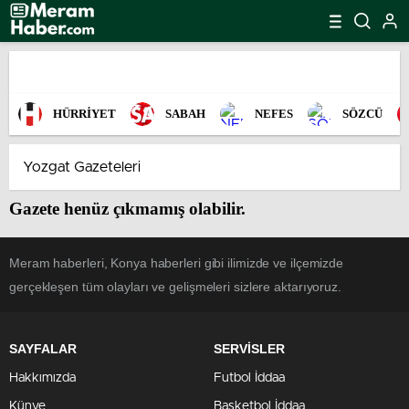
HÜRRİYET
SABAH
NEFES
SÖZCÜ
Gazete henüz çıkmamış olabilir.
Meram haberleri, Konya haberleri gibi ilimizde ve ilçemizde
gerçekleşen tüm olayları ve gelişmeleri sizlere aktarıyoruz.
SAYFALAR
SERVİSLER
Hakkımızda
Futbol İddaa
Künye
Basketbol İddaa