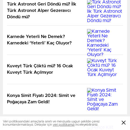
Türk Astronot Geri Döndü mü? İlk
Türk Astronot Alper Gezeravcı
Döndü mü?
Karnede Yeterli Ne Demek?
Karnedeki ‘Yeterli’ Kaç Oluyor?
Kuveyt Türk Çöktü mü? 16 Ocak
Kuveyt Türk Açılmıyor
Konya Simit Fiyatı 2024: Simit ve
Poğaçaya Zam Geldi!
Veri politikasındaki amaçlarla sınırlı ve mevzuata uygun şekilde çerez
konumlandırmaktayız. Detaylar için
veri politikamızı
inceleyebilirsiniz.