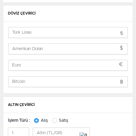
DÖVİZ ÇEVİRİCİ
₺
$
€
฿
ALTIN ÇEVİRİCİ
İşlem Türü :
Alış
Satış