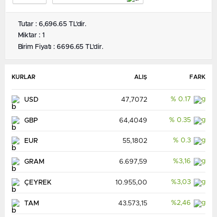
Tutar : 6,696.65 TL'dir.
Miktar : 1
Birim Fiyatı : 6696.65 TL'dir.
KURLAR
ALIŞ
FARK
% 0.17
USD
47,7072
% 0.35
GBP
64,4049
% 0.3
EUR
55,1802
%3,16
GRAM
6.697,59
%3,03
ÇEYREK
10.955,00
%2,46
TAM
43.573,15