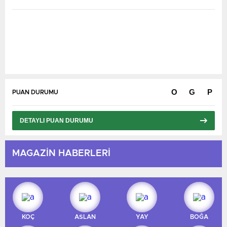
O
G
P
PUAN DURUMU
DETAYLI PUAN DURUMU
Karşılaşmalar Yükleniyor...
MAGAZİN HABERLERİ
KOÇ
ASLAN
YAY
BOĞA