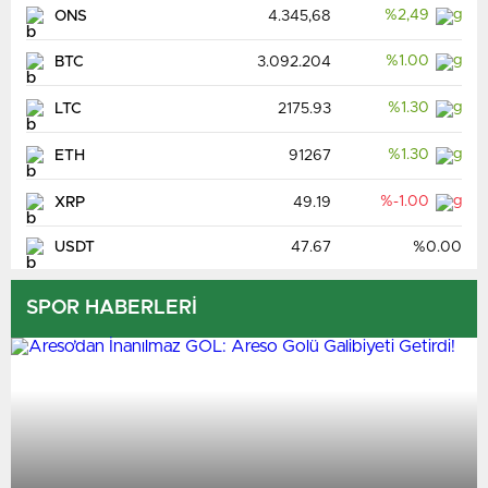
%2,49
ONS
4.345,68
%1.00
BTC
3.092.204
%1.30
LTC
2175.93
%1.30
ETH
91267
%-1.00
XRP
49.19
USDT
47.67
%0.00
SPOR HABERLERİ