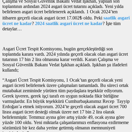
Çalışma ve Sosyal Güvenlik Bakanı Vedat Işıkhan, yapılan son
toplantının ardından 2024 asgari ücret tutarını açıkladı. Yeni yılda
belirlenen asgari ücret belirlenerek açıklandı. 1 Ocak 2024’ten
itibaren geçerli olacak asgari ücret 17.002₺ oldu. Peki
saatlik asgari
ücret ne kadar
?
2024 saatlik asgari ücret ne kadar
? İşte tüm
detaylar…
Asgari Ücret Tespit Komisyonu, bugün gerçekleştirdiği son
toplantıda karara vardı. 2024 yılında geçerli olacak olan asgari ücret
tutarının 17 bin 2 lira olmasına karar verildi. Kararı Çalışma ve
Sosyal Güvenlik Bakanı Vedat Işıkhan açıkladı. Işıkhan şu ifadeleri
kullandı;
“Asgari Ücret Tespit Komisyonu, 1 Ocak’tan geçerli olacak yeni
asgari ücreti belirlemek üzere çalışmaları tamamladı. Bu süreci ortak
mutabakat zemininde yürüten tüm paydaşlara teşekkür ediyorum.
Gerek işveren, gerek işçi tarafı en uygun noktada fikir birliğine
varmışlardır. En büyük teşekkürü Cumhurbaşkanımız Recep Tayyip
Erdoğan’a etmek istiyorum. 2024’te geçerli olacak asgari ücret 700
lirası asgari ücret desteği olmak üzere net 17 bin 2 lira olarak
belirlenmiştir. Temmuz ayına göre artış yüzde 49, ocak ayına göre
yüzde 100 oldu. Yeni miktarla çalışanlarımızı enflasyona ezdirmeme
sözümüzü bir kez daha yerine getirmiş olmanın memnuniyeti