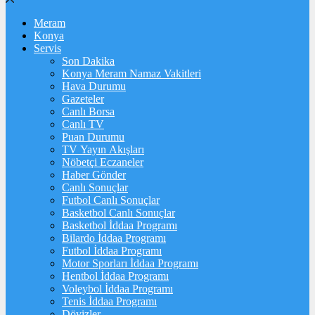
Meram
Konya
Servis
Son Dakika
Konya Meram Namaz Vakitleri
Hava Durumu
Gazeteler
Canlı Borsa
Canlı TV
Puan Durumu
TV Yayın Akışları
Nöbetçi Eczaneler
Haber Gönder
Canlı Sonuçlar
Futbol Canlı Sonuçlar
Basketbol Canlı Sonuçlar
Basketbol İddaa Programı
Bilardo İddaa Programı
Futbol İddaa Programı
Motor Sporları İddaa Programı
Hentbol İddaa Programı
Voleybol İddaa Programı
Tenis İddaa Programı
Dövizler