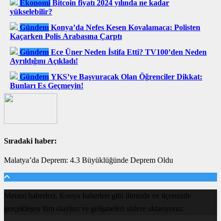
Ekonomi
Bitcoin fiyatı 2024 yılında ne kadar
yükselebilir?
Gündem
Konya’da Nefes Kesen Kovalamaca: Polisten
Kaçarken Polis Arabasına Çarptı
Gündem
Ece Üner Neden İstifa Etti? TV100’den Neden
Ayrıldığını Açıkladı!
Gündem
YKS’ye Başvuracak Olan Öğrenciler Dikkat:
Bunları Es Geçmeyin!
Sıradaki haber:
Malatya’da Deprem: 4.3 Büyüklüğünde Deprem Oldu
Meram haberleri, Konya haberleri gibi ilimizde ve ilçemizde
gerçekleşen tüm olayları ve gelişmeleri sizlere aktarıyoruz.