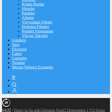
Kripto Paralar
Hisseler
Pariteler
Altınlar
Vizyondaki Filmler
Haftanın Filmleri
Popüler Fragmanlar
Vizyon Takvimi
Gündem
Spor
Ekonomi
Galeri
Gazeteler
Yazarlar
Meram Nöbetçi Eczaneler
14:22
/
Hatay’ın Şu anki Durumu Nasıl? Depremden 1 Yıl Sonra